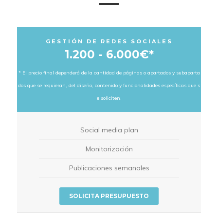
GESTIÓN DE REDES SOCIALES
1.200 - 6.000€*
* El precio final dependerá de la cantidad de páginas o apartados y subaparta
dos que se requieran, del diseño, contenido y funcionalidades específicas que s
e soliciten.
Social media plan
Monitorización
Publicaciones semanales
SOLICITA PRESUPUESTO