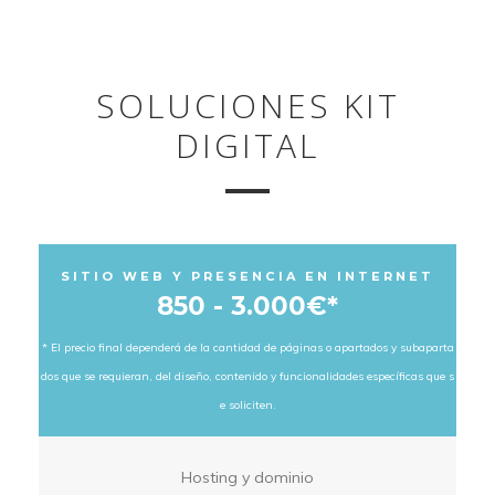
SOLUCIONES KIT
DIGITAL
SITIO WEB Y PRESENCIA EN INTERNET
850 - 3.000€*
* El precio final dependerá de la cantidad de páginas o apartados y subaparta
dos que se requieran, del diseño, contenido y funcionalidades específicas que s
e soliciten.
Hosting y dominio