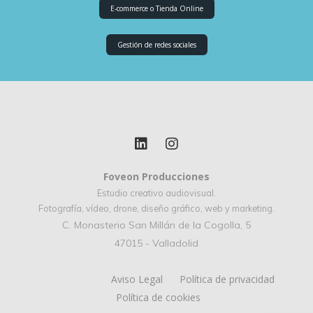
E-commerce o Tienda Online
Gestión de redes sociales
Foveon Producciones
Estudio creativo audiovisual.
Fotografía, vídeo, drone, diseño gráfico, web y marketing.
C. Monasterio San Millán de la Cogolla, 5
47015 - Valladolid
Aviso Legal
Política de privacidad
Política de cookies