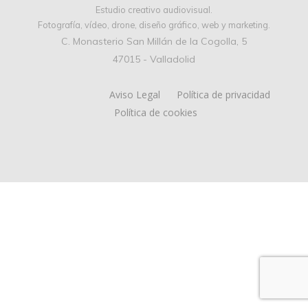
Estudio creativo audiovisual.
Fotografía, vídeo, drone, diseño gráfico, web y marketing.
C. Monasterio San Millán de la Cogolla, 5
47015 - Valladolid
Aviso Legal
Política de privacidad
Política de cookies